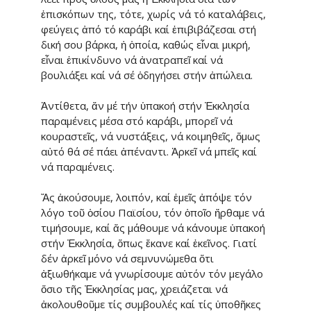
ἐπισκόπων της, τότε, χωρίς νά τό καταλάβεις,
φεύγεις ἀπό τό κα­ράβι καί ἐπιβιβάζεσαι στή
δική σου βάρκα, ἡ ὁποία, καθώς εἶναι μικρή,
εἶναι ἐπικίνδυνο νά ἀνατραπεῖ καί νά
βουλιάξει καί νά σέ ὁδηγήσει στήν ἀπώλεια.
Ἀντίθετα, ἄν μέ τήν ὑπακοή στήν Ἐκκλησία
παραμένεις μέσα στό κα­ράβι, μπορεῖ νά
κουραστεῖς, νά νυστάξεις, νά κοιμηθεῖς, ὅμως
αὐ­τό θά σέ πάει ἀπέναντι. Ἀρκεῖ νά μπεῖς καί
νά παραμένεις.
Ἄς ἀκούσουμε, λοιπόν, καί ἐμεῖς ἀπόψε τόν
λόγο τοῦ ὁσίου Παϊσίου, τόν ὁποῖο ἤρθαμε νά
τιμήσουμε, καί ἄς μάθουμε νά κάνουμε ὑπα­κοή
στήν Ἐκκλησία, ὅπως ἔκανε καί ἐκεῖνος. Γιατί
δέν ἀρκεῖ μόνο νά σεμνυνώμεθα ὅτι
ἀξιωθήκαμε νά γνωρίσουμε αὐτόν τόν μεγάλο
ὅσιο τῆς Ἐκκλησίας μας, χρειά­ζεται νά
ἀκολουθοῦμε τίς συμβου­λές καί τίς ὑποθῆκες