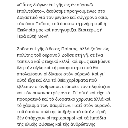
«Οὗτος διάγων ἐπί γῆς ὡς ἐν οὐρανῷ
ἐπολιτεύετο», ἀκούσαμε προηγουμένως στό
Δοξαστικό γιά τόν μεγάλο καί σύγχρονο ὅσιο,
τόν ὅσιο Παΐσιο, τοῦ ὁποίου τή μνήμη τιμᾶ ἡ
Ἐκκλησία μας καί πανη­γυ­ρίζει ἰδιαιτέρως ἡ
Ἱερά αὐτή Μονή.
Ζοῦσε ἐπί γῆς ὁ ὅσιος Παΐσιος, ἀλλά ζοῦσε ὡς
πολίτης τοῦ οὐρα­νοῦ. Ζοῦσε στή γῆ, σέ ἕνα
ταπεινό καί φτωχικό κελλί, καί ὅμως ἐκεῖ βίωνε
ὅλη τήν αἴγλη καί τή μακα­ριό­τητα πού θά
ἀπολαύσουν οἱ δί­καιοι στόν οὐρανό. Καί γι᾽
αὐτό εἶχε καί ὅλα τά θεῖα χαρίσματα πού
ἔβλεπαν οἱ ἄνθρωποι, οἱ ὁποῖοι τόν πλησίαζαν
καί τόν συναναστρέ­φο­ντο. Γι᾽ αὐτό καί εἶχε τό
προορατι­κό καί τό διορατικό χάρισμα ἀλλά καί
τό χάρισμα τῶν θαυμάτων. Γιατί στόν οὐρανό,
τοῦ ὁποίου πο­λί­της ὑπῆρξε ἀπό αὐτήν τή γῆ,
δέν ὑπάρχουν οἱ περιορισμοί καί τά ἐμπόδια
τῆς ὑλικῆς φύσεως καί τῆς ἀνθρώπινης