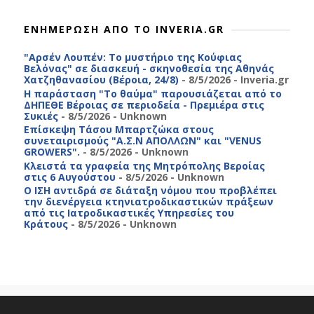
ΕΝΗΜΕΡΩΣΗ ΑΠΟ ΤΟ INVERIA.GR
"Αρσέν Λουπέν: Το μυστήριο της Κούφιας
Βελόνας" σε διασκευή - σκηνοθεσία της Αθηνάς
Χατζηθανασίου (Βέροια, 24/8)
- 8/5/2026
- Inveria.gr
Η παράσταση "Το θαύμα" παρουσιάζεται από το
ΔΗΠΕΘΕ Βέροιας σε περιοδεία - Πρεμιέρα στις
Συκιές
- 8/5/2026
- Unknown
Επίσκεψη Τάσου Μπαρτζώκα στους
συνεταιρισμούς "Α.Σ.Ν ΑΠΟΛΛΩΝ" και "VENUS
GROWERS".
- 8/5/2026
- Unknown
Κλειστά τα γραφεία της Μητρόπολης Βεροίας
στις 6 Αυγούστου
- 8/5/2026
- Unknown
Ο ΙΣΗ αντιδρά σε διάταξη νόμου που προβλέπει
την διενέργεια κτηνιατροδικαστικών πράξεων
από τις Ιατροδικαστικές Υπηρεσίες του
Κράτους
- 8/5/2026
- Unknown