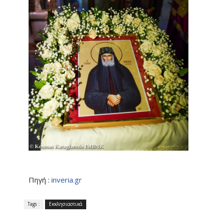
Πηγή :
inveria.gr
Tags :
Εκκλησιαστικά