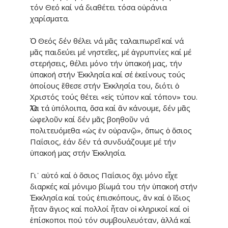
τόν Θεό καί νά διαθέτει τόσα οὐράνια
χαρίσματα.
Ὁ Θεός δέν θέλει νά μᾶς ταλαι­πωρεῖ καί νά
μᾶς παιδεύει μέ νη­στεῖες, μέ ἀγρυπνίες καί μέ
στερή­σεις, θέλει μόνο τήν ὑπακοή μας, τήν
ὑπακοή στήν Ἐκκλησία καί σέ ἐκείνους τούς
ὁποίους ἔθεσε στήν Ἐκκλησία του, διότι ὁ
Χριστός τούς θέτει «εἰς τύπον καί τόπον» του.
Ὅλα τά ὑπόλοιπα, ὅσα καί ἄν κά­νουμε, δέν μᾶς
ὠφελοῦν καί δέν μᾶς βοη­θοῦν νά
πολιτευόμεθα «ὡς ἐν οὐρανῷ», ὅπως ὁ ὅσιος
Παΐσιος, ἐάν δέν τά συνδυάζουμε μέ τήν
ὑπακοή μας στήν Ἐκκλησία.
Γι᾽ αὐτό καί ὁ ὅσιος Παΐσιος ὄχι μόνο εἶχε
διαρκές καί μόνιμο βίω­μά του τήν ὑπακοή στήν
Ἐκκλησία καί τούς ἐπισκόπους, ἄν καί ὁ ἴδιος
ἦταν ἅγιος καί πολλοί ἦταν οἱ κλη­ρικοί καί οἱ
ἐπίσκοποι πού τόν συμ­βουλευόταν, ἀλλά καί