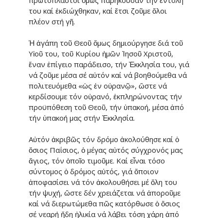
του καί ἐκδιώχθηκαν, καί ἔτσι ζοῦμε ὅλοι
πλέον στή γῆ.
Ἡ ἀγάπη τοῦ Θεοῦ ὅμως δημιούρ­γη­σε διά τοῦ
Υἱοῦ του, τοῦ Κυρίου ἡμῶν Ἰησοῦ Χριστοῦ,
ἕναν ἐπίγειο παράδεισο, τήν Ἐκκλησία του, γιά
νά ζοῦμε μέσα σέ αὐτόν καί νά βοηθούμεθα νά
πολιτευόμεθα «ὡς ἐν οὐρανῷ», ὥστε νά
κερδίσουμε τόν οὐρανό, ἐκπληρώνοντας τήν
προϋπόθεση τοῦ Θεοῦ, τήν ὑπακοή, μέσα ἀπό
τήν ὑπακοή μας στήν Ἐκ­κλησία.
Αὐτόν ἀκριβῶς τόν δρόμο ἀκο­λού­θησε καί ὁ
ὅσιος Παΐσιος, ὁ μέγας αὐτός σύγχρονός μας
ἅγιος, τόν ὁποῖο τιμοῦμε. Καί εἶναι τόσο
σύντομος ὁ δρόμος αὐτός, γιά ὅποι­ον
ἀποφασίσει νά τόν ἀκολου­θήσει μέ ὅλη του
τήν ψυχή, ὥστε δέν χρειάζεται νά ἀποροῦμε
καί νά διερωτώμεθα πῶς κατόρθωσε ὁ ὅσιος
σέ νεαρή ἤδη ἡλικία νά λάβει τόση χάρη ἀπό