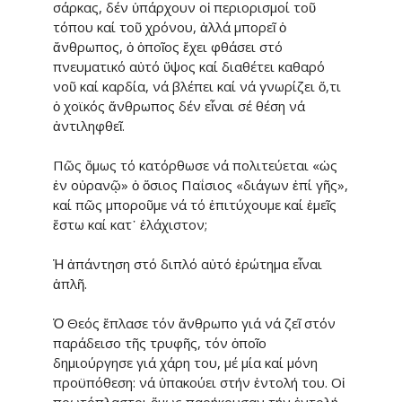
σάρκας, δέν ὑπάρχουν οἱ περιορισμοί τοῦ
τόπου καί τοῦ χρόνου, ἀλλά μπορεῖ ὁ
ἄνθρωπος, ὁ ὁποῖος ἔχει φθάσει στό
πνευματικό αὐτό ὕψος καί διαθέτει καθαρό
νοῦ καί καρδία, νά βλέπει καί νά γνω­ρί­ζει ὅ,τι
ὁ χοϊκός ἄνθρωπος δέν εἶναι σέ θέση νά
ἀντιληφθεῖ.
Πῶς ὅμως τό κατόρθωσε νά πολι­τεύεται «ὡς
ἐν οὐρανῷ» ὁ ὅσιος Παΐσιος «διάγων ἐπί γῆς»,
καί πῶς μποροῦμε νά τό ἐπιτύχουμε καί ἐμεῖς
ἔστω καί κατ᾽ ἐλάχιστον;
Ἡ ἀπάντηση στό διπλό αὐτό ἐρώ­τημα εἶναι
ἁπλῆ.
Ὁ Θεός ἔπλασε τόν ἄνθρωπο γιά νά ζεῖ στόν
παράδεισο τῆς τρυφῆς, τόν ὁποῖο
δημιούργησε γιά χάρη του, μέ μία καί μόνη
προϋπόθεση: νά ὑπακούει στήν ἐντολή του. Οἱ
πρωτόπλαστοι ὅμως παρήκουσαν τήν ἐντολή