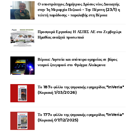
Ο υποστράτηγος Δημήτριος Δρόσος νέος Διοικητής
στην 1η Μεραρχία Πεζικού - Την Πέμπτη (23/1) η
τελετή παράδοσης - παραλαβής στη Βέροια
Προσφορά Εργασίας: Η ΑΣΠΙΣ ΑΕ στο Ζερβοχώρι
Ημαθίας αναζητά προσωπικό
Βέροια: Ληστεία και απόπειρα ομηρείας σε βάρος
νεαρού ζευγαριού στο Φράγμα Αλιάκμονα
Το 187ο φύλλο της ψηφιακής εφημερίδας "InVeria"
(Κυριακή 1/03/2026)
Το 177ο φύλλο της ψηφιακής εφημερίδας "InVeria"
(Κυριακή 07/12/2025)