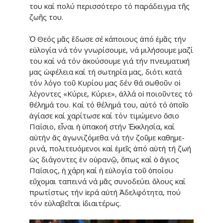
του καί πολύ περισσότερο τό παράδειγμα τῆς
ζω­ῆς του.
Ὁ Θεός μᾶς ἔδωσε σέ κάποιους ἀπό ἐμᾶς τήν
εὐλογία νά τόν γνω­ρίσουμε, νά μιλήσουμε μαζί
του καί νά τόν ἀκούσουμε γιά τήν πνευματική
μας ὠφέλεια καί τή σωτηρία μας, διότι κατά
τόν λόγο τοῦ Κυρίου μας δέν θά σω­θοῦν οἱ
λέγοντες «Κύριε, Κύριε», ἀλλά οἱ ποιοῦντες τό
θέλημά του. Καί τό θέλημά του, αὐτό τό ὁποῖο
ἁγίασε καί χαρίτωσε καί τόν τιμώ­μενο ὅσιο
Παΐσιο, εἶναι ἡ ὑπακοή στήν Ἐκκλησία, καί
αὐτήν ἄς ἀγω­νιζόμεθα νά τήν ζοῦμε καθημε­
ρινά, πολιτευόμενοι καί ἐμεῖς ἀπό αὐτή τή ζωή
ὡς διάγοντες ἐν οὐ­ρανῷ, ὅπως καί ὁ ἅγιος
Παΐσιος, ἡ χάρη καί ἡ εὐλογία τοῦ ὁποίου
εὔχομαι ταπεινά νά μᾶς συνοδεύει ὅλους καί
πρωτίστως τήν ἱερά αὐτή Ἀδελφότητα, πού
τόν εὐλαβεῖται ἰδιαιτέρως.