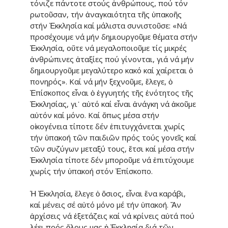
τόνιζε πάντο­τε στούς ἀνθρώπους, πού τόν
ρωτοῦσαν, τήν ἀναγκαιότητα τῆς ὑπακοῆς
στήν Ἐκκλησία καί μάλιστα συνιστοῦσε: «Νά
προσέ­χου­με νά μήν δημιουργοῦμε θέμα­τα στήν
Ἐκκλησία, οὔτε νά μεγα­λο­ποιοῦμε τίς μικρές
ἀνθρώπινες ἀταξίες πού γίνονται, γιά νά μήν
δημιουργοῦμε μεγαλύτερο κακό καί χαίρεται ὁ
πονηρός». Καί νά μήν ξεχνοῦμε, ἔλεγε, ὁ
Ἐπίσκοπος εἶναι ὁ ἐγγυητής τῆς ἑνότητος τῆς
Ἐκκλησίας, γι᾽ αὐτό καί εἶναι ἀνά­γκη νά ἀκοῦμε
αὐτόν καί μόνο. Καί ὅπως μέσα στήν
οἰκογένεια τίποτε δέν ἐπιτυγχάνεται χωρίς
τήν ὑπα­κοή τῶν παιδιῶν πρός τούς γονεῖς καί
τῶν συζύγων μεταξύ τους, ἔτσι καί μέσα στήν
Ἐκκλησία τίποτε δέν μποροῦμε νά ἐπιτύχουμε
χωρίς τήν ὑπακοή στόν Ἐπίσκοπο.
Ἡ Ἐκκλησία, ἔλεγε ὁ ὅσιος, εἶναι ἕνα κα­ράβι,
καί μένεις σέ αὐτό μόνο μέ τήν ὑπακοή. Ἄν
ἀρχίσεις νά ἐξετά­ζεις καί νά κρίνεις αὐτά πού
λέει πρός ὅλους μας ἡ Ἐκκλησία διά τῶν