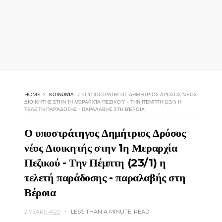
HOME
ΚΟΙΝΩΝΊΑ
Ο ΥΠΟΣΤΡΆΤΗΓΟΣ ΔΗΜΉΤΡΙΟΣ ΔΡΌΣΟΣ ΝΈΟΣ
ΔΙΟΙΚΗΤΉΣ ΣΤΗΝ 1Η ΜΕΡΑΡΧΊΑ ΠΕΖΙΚΟΎ - ΤΗΝ ΠΈΜΠΤΗ (23/1) Η
ΤΕΛΕΤΉ ΠΑΡΆΔΟΣΗΣ - ΠΑΡΑΛΑΒΉΣ ΣΤΗ ΒΈΡΟΙΑ
Ο υποστράτηγος Δημήτριος Δρόσος
νέος Διοικητής στην 1η Μεραρχία
Πεζικού - Την Πέμπτη (23/1) η
τελετή παράδοσης - παραλαβής στη
Βέροια
2 YEARS AGO
LESS THAN A MINUTE
READ