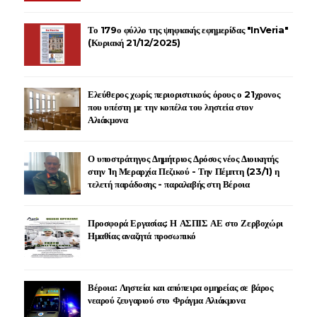
Το 179ο φύλλο της ψηφιακής εφημερίδας "InVeria"
(Κυριακή 21/12/2025)
Ελεύθερος χωρίς περιοριστικούς όρους ο 21χρονος
που υπέστη με την κοπέλα του ληστεία στον
Αλιάκμονα
Ο υποστράτηγος Δημήτριος Δρόσος νέος Διοικητής
στην 1η Μεραρχία Πεζικού - Την Πέμπτη (23/1) η
τελετή παράδοσης - παραλαβής στη Βέροια
Προσφορά Εργασίας: Η ΑΣΠΙΣ ΑΕ στο Ζερβοχώρι
Ημαθίας αναζητά προσωπικό
Βέροια: Ληστεία και απόπειρα ομηρείας σε βάρος
νεαρού ζευγαριού στο Φράγμα Αλιάκμονα