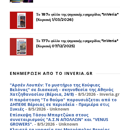
Το 187ο φύλλο της ψηφιακής εφημερίδας "InVeria"
(Κυριακή 1/03/2026)
Το 177ο φύλλο της ψηφιακής εφημερίδας "InVeria"
(Κυριακή 07/12/2025)
ΕΝΗΜΕΡΩΣΗ ΑΠΟ ΤΟ INVERIA.GR
"Αρσέν Λουπέν: Το μυστήριο της Κούφιας
Βελόνας" σε διασκευή - σκηνοθεσία της Αθηνάς
Χατζηθανασίου (Βέροια, 24/8)
- 8/5/2026
- Inveria.gr
Η παράσταση "Το θαύμα" παρουσιάζεται από το
ΔΗΠΕΘΕ Βέροιας σε περιοδεία - Πρεμιέρα στις
Συκιές
- 8/5/2026
- Unknown
Επίσκεψη Τάσου Μπαρτζώκα στους
συνεταιρισμούς "Α.Σ.Ν ΑΠΟΛΛΩΝ" και "VENUS
GROWERS".
- 8/5/2026
- Unknown
Κλειστά τα γραφεία της Μητρόπολης Βεροίας