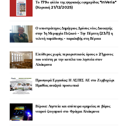
Το 179ο φύλλο της ψηφιακής εφημερίδας "InVeria"
(Κυριακή 21/12/2025)
Ο υποστράτηγος Δημήτριος Δρόσος νέος Διοικητής
στην 1η Μεραρχία Πεζικού - Την Πέμπτη (23/1) η
τελετή παράδοσης - παραλαβής στη Βέροια
Ελεύθερος χωρίς περιοριστικούς όρους ο 21χρονος
που υπέστη με την κοπέλα του ληστεία στον
Αλιάκμονα
Προσφορά Εργασίας: Η ΑΣΠΙΣ ΑΕ στο Ζερβοχώρι
Ημαθίας αναζητά προσωπικό
Βέροια: Ληστεία και απόπειρα ομηρείας σε βάρος
νεαρού ζευγαριού στο Φράγμα Αλιάκμονα