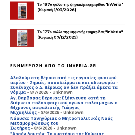
Το 187ο φύλλο της ψηφιακής εφημερίδας "InVeria"
(Κυριακή 1/03/2026)
Το 177ο φύλλο της ψηφιακής εφημερίδας "InVeria"
(Κυριακή 07/12/2025)
ΕΝΗΜΕΡΩΣΗ ΑΠΟ ΤΟ INVERIA.GR
Αλαλούμ στη Βέροια από τις εργασίες φυσικού
αερίου - Ζημιές, πασαλείμματα και αδιαφορία -
Συνένοχος ο Δ. Βέροιας αν δεν πράξει άμεσα τα
νόμιμα
- 8/7/2026
- Unknown
Αγ. Βαρβάρας Βέροιας: Εξέπνευσε κατά τη
διάρκεια ποδοσφαιρικού αγώνα παλαιμάχων ο
64χρονος ασφαλιστής Γιώργος
Μιχαηλίδης
- 8/6/2026
- Unknown
Νάουσα: Πανηγύρισε ο Μητροπολιτικός Ναός
Μεταμορφώσεως του
Σωτήρος
- 8/6/2026
- Unknown
"Αρσέν Λουπέν: Το μυστήριο της Κούφιας