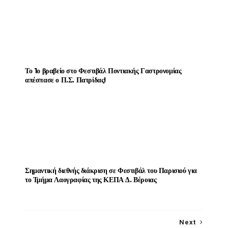
Το 1ο βραβείο στο Φεστιβάλ Ποντιακής Γαστρονομίας
απέσπασε ο Π.Σ. Πατρίδας!
Σημαντική διεθνής διάκριση σε Φεστιβάλ του Παρισιού για
το Τμήμα Λαογραφίας της ΚΕΠΑ Δ. Βέροιας
Next