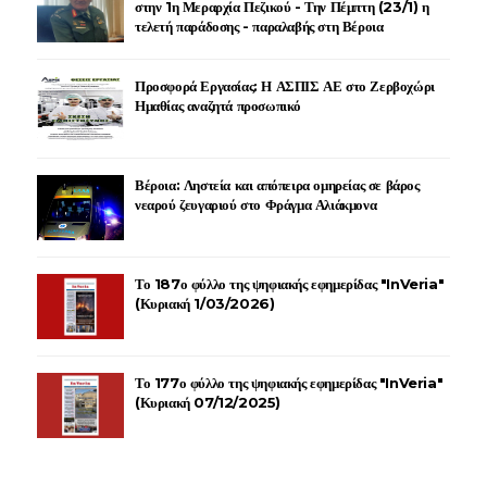
στην 1η Μεραρχία Πεζικού - Την Πέμπτη (23/1) η
τελετή παράδοσης - παραλαβής στη Βέροια
Προσφορά Εργασίας: Η ΑΣΠΙΣ ΑΕ στο Ζερβοχώρι
Ημαθίας αναζητά προσωπικό
Βέροια: Ληστεία και απόπειρα ομηρείας σε βάρος
νεαρού ζευγαριού στο Φράγμα Αλιάκμονα
Το 187ο φύλλο της ψηφιακής εφημερίδας "InVeria"
(Κυριακή 1/03/2026)
Το 177ο φύλλο της ψηφιακής εφημερίδας "InVeria"
(Κυριακή 07/12/2025)