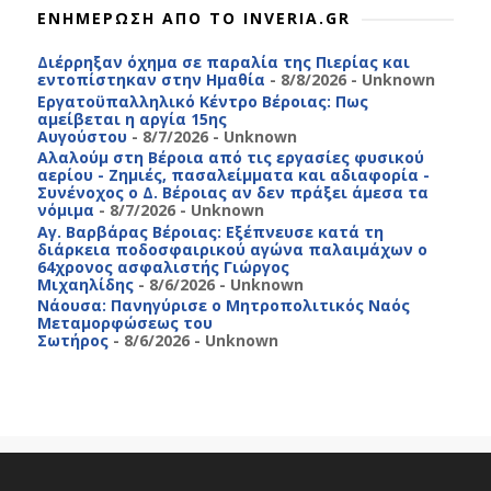
ΕΝΗΜΕΡΩΣΗ ΑΠΟ ΤΟ INVERIA.GR
Διέρρηξαν όχημα σε παραλία της Πιερίας και
εντοπίστηκαν στην Ημαθία
- 8/8/2026
- Unknown
Εργατοϋπαλληλικό Κέντρο Βέροιας: Πως
αμείβεται η αργία 15ης
Αυγούστου
- 8/7/2026
- Unknown
Αλαλούμ στη Βέροια από τις εργασίες φυσικού
αερίου - Ζημιές, πασαλείμματα και αδιαφορία -
Συνένοχος ο Δ. Βέροιας αν δεν πράξει άμεσα τα
νόμιμα
- 8/7/2026
- Unknown
Αγ. Βαρβάρας Βέροιας: Εξέπνευσε κατά τη
διάρκεια ποδοσφαιρικού αγώνα παλαιμάχων ο
64χρονος ασφαλιστής Γιώργος
Μιχαηλίδης
- 8/6/2026
- Unknown
Νάουσα: Πανηγύρισε ο Μητροπολιτικός Ναός
Μεταμορφώσεως του
Σωτήρος
- 8/6/2026
- Unknown