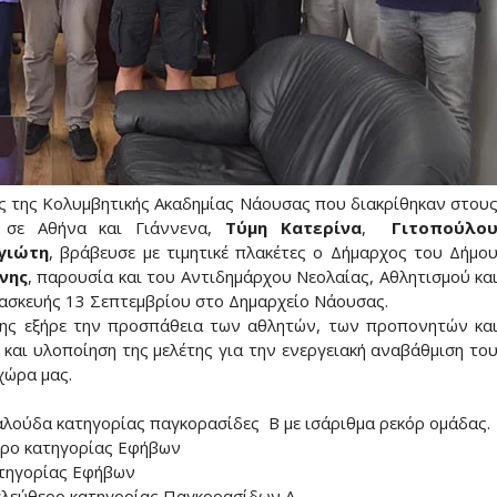
ες της Κολυμβητικής Ακαδημίας Νάουσας που διακρίθηκαν στου
 σε Αθήνα και Γιάννενα,
Τύμη Κατερίνα
,
Γιτοπούλο
γιώτη
, βράβευσε με τιμητικέ πλακέτες ο Δήμαρχος του Δήμο
νης
, παρουσία και του Αντιδημάρχου Νεολαίας, Αθλητισμού κα
ρασκευής 13 Σεπτεμβρίου στο Δημαρχείο Νάουσας.
νης εξήρε την προσπάθεια των αθλητών, των προπονητών κα
και υλοποίηση της μελέτης για την ενεργειακή αναβάθμιση το
χώρα μας.
εταλούδα κατηγορίας παγκορασίδες Β με ισάριθμα ρεκόρ ομάδας.
ερο κατηγορίας Εφήβων
ατηγορίας Εφήβων
ελεύθερο κατηγορίας Παγκορασίδων Α.