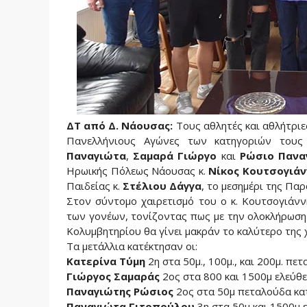
ΔΤ από Δ. Νάουσας:
Τους αθλητές και αθλήτρι
Πανελλήνιους Αγώνες των κατηγοριών τους
Παναγιώτα
,
Σαμαρά Γιώργο
και
Ρώσιο Πανα
Ηρωικής Πόλεως Νάουσας κ.
Νίκος Κουτσογιάν
Παιδείας κ.
Στέλιου Δάγγα
, το μεσημέρι της Πα
Στον σύντομο χαιρετισμό του ο κ. Κουτσογιάν
των γονέων, τονίζοντας πως με την ολοκλήρωση 
Κολυμβητηρίου θα γίνει μακράν το καλύτερο της 
Τα μετάλλια κατέκτησαν οι:
Κατερίνα Τύμη
2η στα 50μ., 100μ., και 200μ. π
Γιώργος Σαμαράς
2ος στα 800 και 1500μ ελεύθ
Παναγιώτης Ρώσιος
2ος στα 50μ πεταλούδα κ
Παναγιώτα Γιτοπούλου
3η στα 50μ και 1500μ 