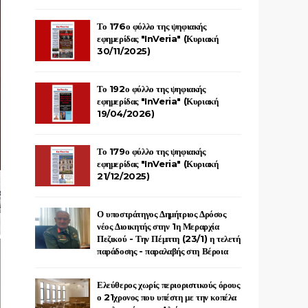
Το 176ο φύλλο της ψηφιακής
εφημερίδας "InVeria" (Κυριακή
30/11/2025)
Το 192ο φύλλο της ψηφιακής
εφημερίδας "InVeria" (Κυριακή
19/04/2026)
Το 179ο φύλλο της ψηφιακής
εφημερίδας "InVeria" (Κυριακή
21/12/2025)
Ο υποστράτηγος Δημήτριος Δρόσος
νέος Διοικητής στην 1η Μεραρχία
Πεζικού - Την Πέμπτη (23/1) η τελετή
παράδοσης - παραλαβής στη Βέροια
Ελεύθερος χωρίς περιοριστικούς όρους
ο 21χρονος που υπέστη με την κοπέλα