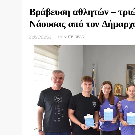
Βράβευση αθλητών – τρι
Νάουσας από τον Δήμαρχ
2 YEARS AGO
1 MINUTE
READ