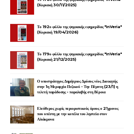
(Κυριακή 30/11/2025)
Το 192ο φύλλο της ψηφιακής εφημερίδας "InVeria"
(Κυριακή 19/04/2026)
Το 179ο φύλλο της ψηφιακής εφημερίδας "InVeria"
(Κυριακή 21/12/2025)
Ο υποστράτηγος Δημήτριος Δρόσος νέος Διοικητής
στην 1η Μεραρχία Πεζικού - Την Πέμπτη (23/1) η
τελετή παράδοσης - παραλαβής στη Βέροια
Ελεύθερος χωρίς περιοριστικούς όρους ο 21χρονος
που υπέστη με την κοπέλα του ληστεία στον
Αλιάκμονα