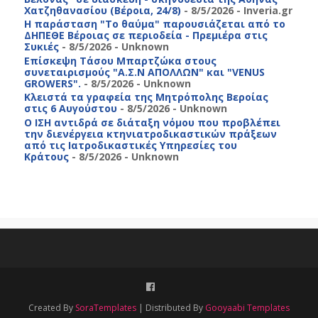
Χατζηθανασίου (Βέροια, 24/8)
- 8/5/2026
- Inveria.gr
Η παράσταση "Το θαύμα" παρουσιάζεται από το
ΔΗΠΕΘΕ Βέροιας σε περιοδεία - Πρεμιέρα στις
Συκιές
- 8/5/2026
- Unknown
Επίσκεψη Τάσου Μπαρτζώκα στους
συνεταιρισμούς "Α.Σ.Ν ΑΠΟΛΛΩΝ" και "VENUS
GROWERS".
- 8/5/2026
- Unknown
Κλειστά τα γραφεία της Μητρόπολης Βεροίας
στις 6 Αυγούστου
- 8/5/2026
- Unknown
Ο ΙΣΗ αντιδρά σε διάταξη νόμου που προβλέπει
την διενέργεια κτηνιατροδικαστικών πράξεων
από τις Ιατροδικαστικές Υπηρεσίες του
Κράτους
- 8/5/2026
- Unknown
Created By
SoraTemplates
| Distributed By
Gooyaabi Templates