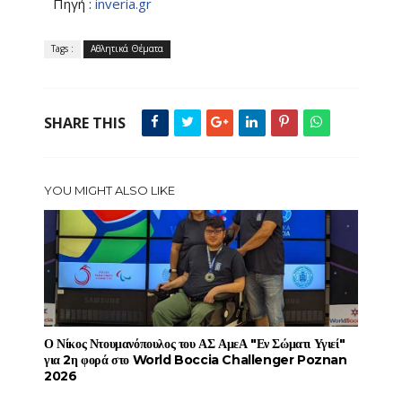
Πηγή :
inveria.gr
Tags :
Αθλητικά Θέματα
SHARE THIS
YOU MIGHT ALSO LIKE
Ο Νίκος Ντουμανόπουλος του ΑΣ ΑμεΑ "Εν Σώματι Υγιεί"
για 2η φορά στο World Boccia Challenger Poznan
2026