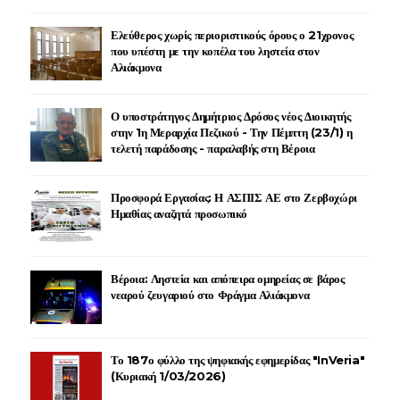
Ελεύθερος χωρίς περιοριστικούς όρους ο 21χρονος
που υπέστη με την κοπέλα του ληστεία στον
Αλιάκμονα
Ο υποστράτηγος Δημήτριος Δρόσος νέος Διοικητής
στην 1η Μεραρχία Πεζικού - Την Πέμπτη (23/1) η
τελετή παράδοσης - παραλαβής στη Βέροια
Προσφορά Εργασίας: Η ΑΣΠΙΣ ΑΕ στο Ζερβοχώρι
Ημαθίας αναζητά προσωπικό
Βέροια: Ληστεία και απόπειρα ομηρείας σε βάρος
νεαρού ζευγαριού στο Φράγμα Αλιάκμονα
Το 187ο φύλλο της ψηφιακής εφημερίδας "InVeria"
(Κυριακή 1/03/2026)