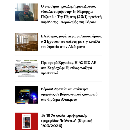
Ο υποστράτηγος Δημήτριος Δρόσος
νέος Διοικητής στην 1η Μεραρχία
Πεζικού - Την Πέμπτη (23/1) η τελετή
παράδοσης - παραλαβής στη Βέροια
Ελεύθερος χωρίς περιοριστικούς όρους
ο 21χρονος που υπέστη με την κοπέλα
του ληστεία στον Αλιάκμονα
Προσφορά Εργασίας: Η ΑΣΠΙΣ ΑΕ
στο Ζερβοχώρι Ημαθίας αναζητά
προσωπικό
Βέροια: Ληστεία και απόπειρα
ομηρείας σε βάρος νεαρού ζευγαριού
στο Φράγμα Αλιάκμονα
Το 187ο φύλλο της ψηφιακής
εφημερίδας "InVeria" (Κυριακή
1/03/2026)