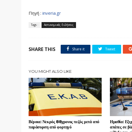
Πηγή :
inveria.gr
Tags :
Αστυνομικές Ειδήσεις
SHARE THIS
Share it
Tweet
YOU MIGHT ALSO LIKE
Βέροια: Νεκρός 88χρονος πεζός μετά από
Ημαθία: Εξι
παράσυρση από φορτηγό
απάτες σε βά