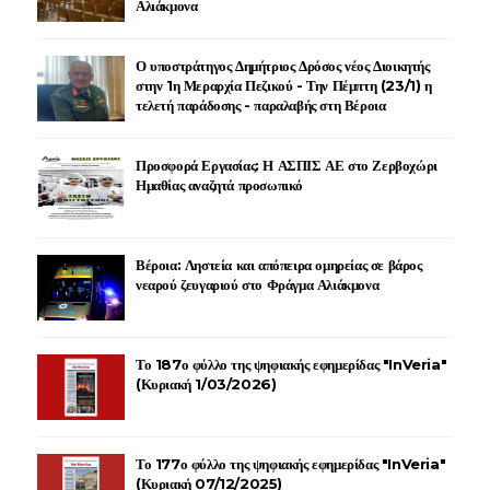
Αλιάκμονα
Ο υποστράτηγος Δημήτριος Δρόσος νέος Διοικητής
στην 1η Μεραρχία Πεζικού - Την Πέμπτη (23/1) η
τελετή παράδοσης - παραλαβής στη Βέροια
Προσφορά Εργασίας: Η ΑΣΠΙΣ ΑΕ στο Ζερβοχώρι
Ημαθίας αναζητά προσωπικό
Βέροια: Ληστεία και απόπειρα ομηρείας σε βάρος
νεαρού ζευγαριού στο Φράγμα Αλιάκμονα
Το 187ο φύλλο της ψηφιακής εφημερίδας "InVeria"
(Κυριακή 1/03/2026)
Το 177ο φύλλο της ψηφιακής εφημερίδας "InVeria"
(Κυριακή 07/12/2025)