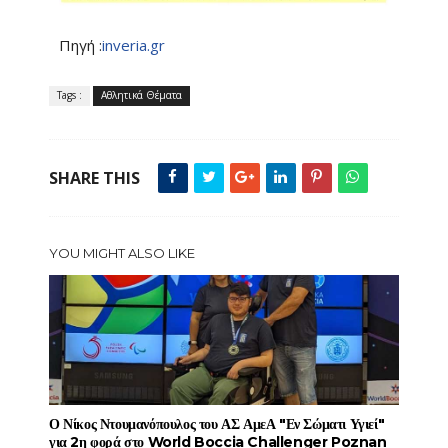
Πηγή :
inveria.gr
Tags :
Αθλητικά Θέματα
SHARE THIS
YOU MIGHT ALSO LIKE
Ο Νίκος Ντουμανόπουλος του ΑΣ ΑμεΑ "Εν Σώματι Υγιεί"
για 2η φορά στο World Boccia Challenger Poznan