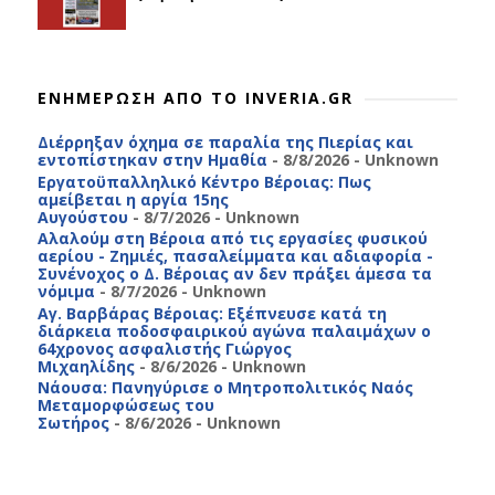
ΕΝΗΜΕΡΩΣΗ ΑΠΟ ΤΟ INVERIA.GR
Διέρρηξαν όχημα σε παραλία της Πιερίας και
εντοπίστηκαν στην Ημαθία
- 8/8/2026
- Unknown
Εργατοϋπαλληλικό Κέντρο Βέροιας: Πως
αμείβεται η αργία 15ης
Αυγούστου
- 8/7/2026
- Unknown
Αλαλούμ στη Βέροια από τις εργασίες φυσικού
αερίου - Ζημιές, πασαλείμματα και αδιαφορία -
Συνένοχος ο Δ. Βέροιας αν δεν πράξει άμεσα τα
νόμιμα
- 8/7/2026
- Unknown
Αγ. Βαρβάρας Βέροιας: Εξέπνευσε κατά τη
διάρκεια ποδοσφαιρικού αγώνα παλαιμάχων ο
64χρονος ασφαλιστής Γιώργος
Μιχαηλίδης
- 8/6/2026
- Unknown
Νάουσα: Πανηγύρισε ο Μητροπολιτικός Ναός
Μεταμορφώσεως του
Σωτήρος
- 8/6/2026
- Unknown