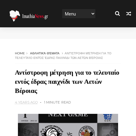
HOME
ΑΘΛΗΤΙΚΆ ΘΈΜΑΤΑ
ΑΝΤΊΣΤΡΟΦΗ ΜΈΤΡΗΣΗ ΓΙΑ ΤΟ
ΤΕΛΕΥΤΑΊΟ ΕΝΤΌΣ ΈΔΡΑΣ ΠΑΙΧΝΊΔΙ ΤΩΝ ΑΕΤΏΝ ΒΈΡΟΙΑΣ
Αντίστροφη μέτρηση για το τελευταίο
εντός έδρας παιχνίδι των Αετών
Βέροιας
4 YEARS AGO
1 MINUTE
READ