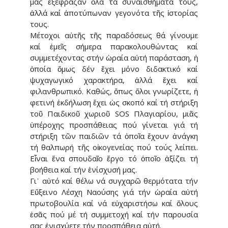
μας ἐξέφραζαν ὅλα τά συναισθήματά τους,
ἀλλά καί ἀποτύπωναν γεγονότα τῆς ἱστο­ρίας
τους.
Μέτοχοι αὐτῆς τῆς παραδόσεως θά γίνουμε
καί ἐμεῖς σήμερα πα­ρα­κολουθώντας καί
συμμετέχο­ντας στήν ὡραία αὐτή παράσταση, ἡ
ὁποία ὅμως δέν ἔχει μόνο δι­δα­κτικό καί
ψυχαγωγικό χαρακτήρα, ἀλλά ἔχει καί
φιλανθρωπικό. Καθώς, ὅπως ὅλοι γνωρίζετε, ἡ
φε­τινή ἐκδήλωση ἔχει ὡς σκοπό καί τή στήριξη
τοῦ Παιδικοῦ χωριοῦ SOS Πλαγιαρίου, μιᾶς
ὑπέροχης προ­σπάθειας πού γίνεται γιά τή
στήριξη τῶν παιδιῶν τά ὁποῖα ἔχουν ἀνάγκη
τή θαλπωρή τῆς οἰκογενεί­ας πού τούς λείπει.
Εἶναι ἕνα σπου­δαῖο ἔργο τό ὁποῖο ἀξίζει τή
βοή­θεια καί τήν ἐνίσχυσή μας.
Γι᾽ αὐτό καί θέλω νά συγχαρῶ θερ­μότατα τήν
Εὔξεινο Λέσχη Να­ούσης γιά τήν ὡραία αὐτή
πρωτο­βουλία καί νά εὐχαριστήσω καί ὅλους
ἐσᾶς πού μέ τή συμμετοχή καί τήν παρουσία
σας ἐνισχύετε τήν προσπάθεια αὐτή.