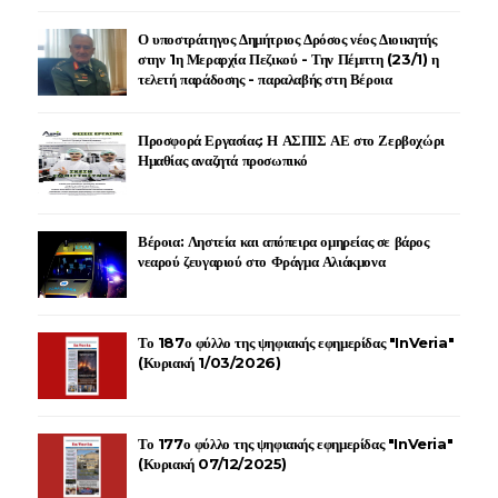
Ο υποστράτηγος Δημήτριος Δρόσος νέος Διοικητής
στην 1η Μεραρχία Πεζικού - Την Πέμπτη (23/1) η
τελετή παράδοσης - παραλαβής στη Βέροια
Προσφορά Εργασίας: Η ΑΣΠΙΣ ΑΕ στο Ζερβοχώρι
Ημαθίας αναζητά προσωπικό
Βέροια: Ληστεία και απόπειρα ομηρείας σε βάρος
νεαρού ζευγαριού στο Φράγμα Αλιάκμονα
Το 187ο φύλλο της ψηφιακής εφημερίδας "InVeria"
(Κυριακή 1/03/2026)
Το 177ο φύλλο της ψηφιακής εφημερίδας "InVeria"
(Κυριακή 07/12/2025)