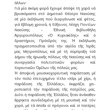
άλλων:
Γιά μία ἀκόμη φορά ἔχουμε ἀπό­ψε τή χαρά νά
βρισκόμαστε στό Δη­μοτικό Θέατρο Ναούσης
σέ μία ἐκ­δήλωση πού διοργάνωσε καί φέ­τος,
γιά ἕβδομη χρονιά, ἡ Εὔξεινος Λέσχη Ποντίων
Ναούσης – Ἐθνική Βιβλιοθήλη
Ἀργυρουπόλεως «Ὁ Κυριακίδης» καί ὁ
δραστήριος Πρό­ε­δρός της. Ἡ ἐκδήλωση
πραγματο­ποιεῖται ὑπό τήν αἰγίδα τῆς Ἱερᾶς
μας Μητροπόλεως καί μέ τή σύμπραξη τοῦ
Δήμου τῆς ἡρωικῆς πόλεως τῆς Ναούσης καί τή
συνεργασία πολιτιστικῶν φορέων καί
Χορευτι­κῶν Ὁμίλων τῆς πόλεώς μας.
Ἡ ἀποψινή μουσικοχορευτική πα­ράσταση μέ
τόν πολύ ἐπιτυχη­μένο τίτλο «Χέρι μέ χέρι, ἡ
παρά­δοση τῆς Ἑλλάδας», ἐκφράζει χει­
ροπιαστά τήν παράδοση τῆς πατρί­δος μας.
Διότι ἡ παράδοση τῆς Ἑλλάδος ἦταν ἀνέκαθεν
ἄρρηκτα συνδεδεμένη μέ τή μουσική καί τόν
χορό, μέ τά ὁποῖα οἱ πρόγονοι καί οἱ πατέρες