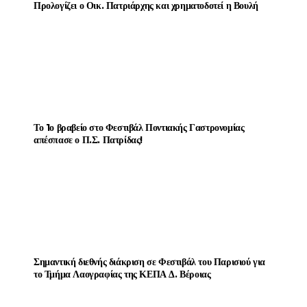
Προλογίζει ο Οικ. Πατριάρχης και χρηματοδοτεί η Βουλή
Το 1ο βραβείο στο Φεστιβάλ Ποντιακής Γαστρονομίας
απέσπασε ο Π.Σ. Πατρίδας!
Σημαντική διεθνής διάκριση σε Φεστιβάλ του Παρισιού για
το Τμήμα Λαογραφίας της ΚΕΠΑ Δ. Βέροιας