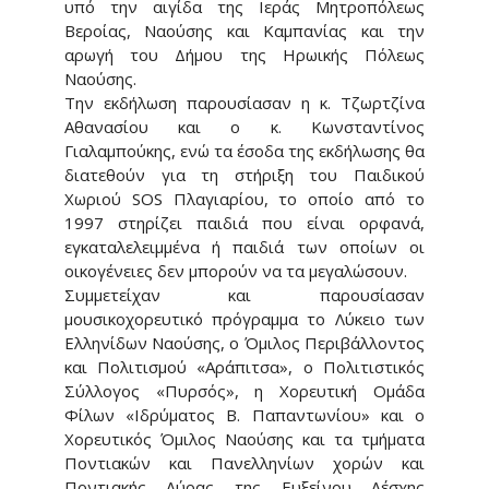
υπό την αιγίδα της Ιεράς Μητροπόλεως
Βεροίας, Ναούσης και Καμπανίας και την
αρωγή του Δήμου της Ηρωικής Πόλεως
Ναούσης.
Την εκδήλωση παρουσίασαν η κ. Τζωρτζίνα
Αθανασίου και ο κ. Κωνσταντίνος
Γιαλαμπούκης, ενώ τα έσοδα της εκδήλωσης θα
διατεθούν για τη στήριξη του Παιδικού
Χωριού SOS Πλαγιαρίου, το οποίο από το
1997 στηρίζει παιδιά που είναι ορφανά,
εγκαταλελειμμένα ή παιδιά των οποίων οι
οικογένειες δεν μπορούν να τα μεγαλώσουν.
Συμμετείχαν και παρουσίασαν
μουσικοχορευτικό πρόγραμμα το Λύκειο των
Ελληνίδων Ναούσης, ο Όμιλος Περιβάλλοντος
και Πολιτισμού «Αράπιτσα», ο Πολιτιστικός
Σύλλογος «Πυρσός», η Χορευτική Ομάδα
Φίλων «Ιδρύματος Β. Παπαντωνίου» και ο
Χορευτικός Όμιλος Ναούσης και τα τμήματα
Ποντιακών και Πανελληνίων χορών και
Ποντιακής Λύρας της Ευξείνου Λέσχης