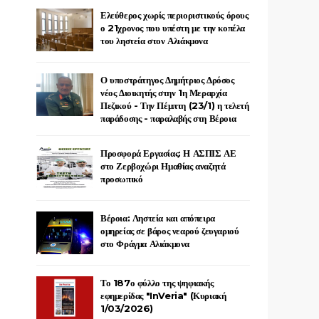
Ελεύθερος χωρίς περιοριστικούς όρους
ο 21χρονος που υπέστη με την κοπέλα
του ληστεία στον Αλιάκμονα
Ο υποστράτηγος Δημήτριος Δρόσος
νέος Διοικητής στην 1η Μεραρχία
Πεζικού - Την Πέμπτη (23/1) η τελετή
παράδοσης - παραλαβής στη Βέροια
Προσφορά Εργασίας: Η ΑΣΠΙΣ ΑΕ
στο Ζερβοχώρι Ημαθίας αναζητά
προσωπικό
Βέροια: Ληστεία και απόπειρα
ομηρείας σε βάρος νεαρού ζευγαριού
στο Φράγμα Αλιάκμονα
Το 187ο φύλλο της ψηφιακής
εφημερίδας "InVeria" (Κυριακή
1/03/2026)