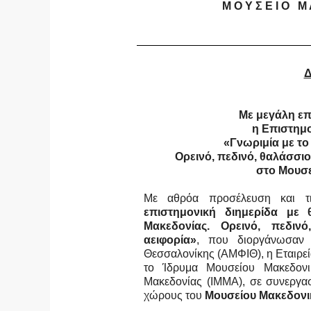
Μ Ο Υ Σ Ε Ι Ο Μ 
Δ
Με μεγάλη ε
η Επιστημο
«Γνωριμία με το
Ορεινό, πεδινό, θαλάσσιο
στο Μουσ
Με αθρόα προσέλευση και τ
επιστημονική διημερίδα με
Μακεδονίας. Ορεινό, πεδιν
αειφορία»
, που διοργάνωσαν 
Θεσσαλονίκης (ΑΜΦΙΘ), η Εταιρ
το Ίδρυμα Μουσείου Μακεδονι
Μακεδονίας (ΙΜΜΑ), σε συνεργα
χώρους του
Μουσείου Μακεδονι