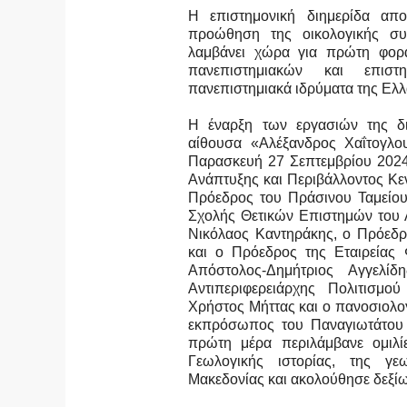
Η επιστημονική διημερίδα απο
προώθηση της οικολογικής συ
λαμβάνει χώρα για πρώτη φορά
πανεπιστημιακών και επισ
πανεπιστημιακά ιδρύματα της Ελλ
Η έναρξη των εργασιών της δι
αίθουσα «Αλέξανδρος Χαΐτογλ
Παρασκευή 27 Σεπτεμβρίου 2024
Ανάπτυξης και Περιβάλλοντος Κεν
Πρόεδρος του Πράσινου Ταμείου
Σχολής Θετικών Επιστημών του Α
Νικόλαος Καντηράκης, ο Πρόεδρ
και ο Πρόεδρος της Εταιρεία
Απόστολος-Δημήτριος Αγγελί
Αντιπεριφερειάρχης Πολιτισμο
Χρήστος Μήττας και ο πανοσιολο
εκπρόσωπος του Παναγιωτάτου 
πρώτη μέρα περιλάμβανε ομιλί
Γεωλογικής ιστορίας, της γεω
Μακεδονίας και ακολούθησε δεξί