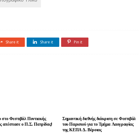
Share it
Share it
Pin it
ο στο Φεστιβάλ Ποντιακής
Σημαντική διεθνής διάκριση σε Φεστιβάλ
ς απέσπασε ο Π.Σ. Πατρίδας!
του Παρισιού για το Τμήμα Λαογραφίας
της ΚΕΠΑ Δ. Βέροιας