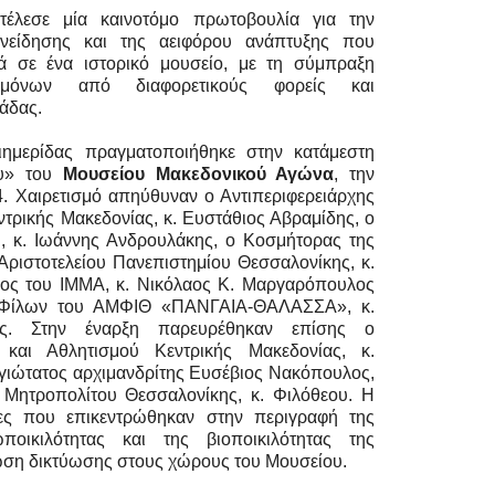
τέλεσε μία καινοτόμο πρωτοβουλία για την
νείδησης και της αειφόρου ανάπτυξης που
 σε ένα ιστορικό μουσείο, με τη σύμπραξη
τημόνων από διαφορετικούς φορείς και
άδας.
ημερίδας πραγματοποιήθηκε στην κατάμεστη
ου» του
Μουσείου Μακεδονικού Αγώνα
, την
. Χαιρετισμό απηύθυναν ο Αντιπεριφερειάρχης
τρικής Μακεδονίας, κ. Ευστάθιος Αβραμίδης, ο
, κ. Ιωάννης Ανδρουλάκης, ο Κοσμήτορας της
ριστοτελείου Πανεπιστημίου Θεσσαλονίκης, κ.
ος του ΙΜΜΑ, κ. Νικόλαος Κ. Μαργαρόπουλος
ς Φίλων του ΑΜΦΙΘ «ΠΑΝΓΑΙΑ-ΘΑΛΑΣΣΑ», κ.
δης. Στην έναρξη παρευρέθηκαν επίσης ο
ύ και Αθλητισμού Κεντρικής Μακεδονίας, κ.
γιώτατος αρχιμανδρίτης Ευσέβιος Νακόπουλος,
Μητροπολίτου Θεσσαλονίκης, κ. Φιλόθεου. Η
ες που επικεντρώθηκαν στην περιγραφή της
ποικιλότητας και της βιοποικιλότητας της
ωση δικτύωσης στους χώρους του Μουσείου.