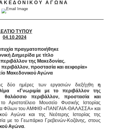
Α Κ Ε Δ Ο Ν Ι Κ Ο Υ Α Γ Ω Ν Α
ΕΛΤΙΟ ΤΥΠΟΥ
04.10.2024
πιτυχία πραγματοποιήθηκε
νική Διημερίδα με τίτλο
 περιβάλλον της Μακεδονίας.
 περιβάλλον, προστασία και αειφορία»
είο Μακεδονικού Αγώνα
ις δύο ημέρες των εργασιών διεξήχθη
η
 θέμα «Γνωριμία με το περιβάλλον της
ό, θαλάσσιο περιβάλλον, προστασία και
το Αριστοτέλειο Μουσείο Φυσικής Ιστορίας
εία Φίλων του ΑΜΦΙΘ «ΠΑΝΓΑΙΑ-ΘΑΛΑΣΣΑ» και
κού Αγώνα και της Νεότερης Ιστορίας της
σία με το Γεωπάρκο Γρεβενών-Κοζάνης, στους
κού Αγώνα
.