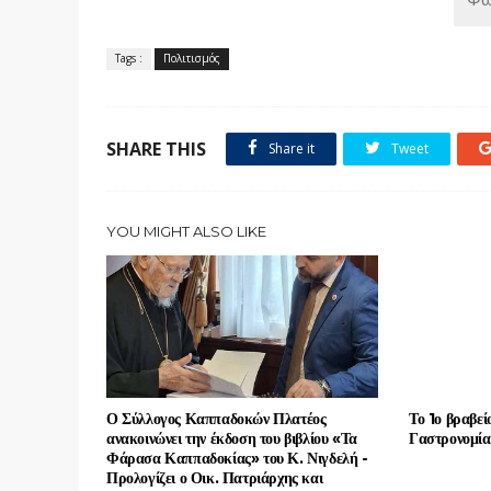
Tags :
Πολιτισμός
SHARE THIS
Share it
Tweet
YOU MIGHT ALSO LIKE
Ο Σύλλογος Καππαδοκών Πλατέος
Το 1ο βραβεί
ανακοινώνει την έκδοση του βιβλίου «Τα
Γαστρονομία
Φάρασα Καππαδοκίας» του Κ. Νιγδελή -
Προλογίζει ο Οικ. Πατριάρχης και