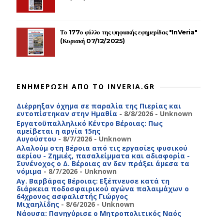
Το 177ο φύλλο της ψηφιακής εφημερίδας "InVeria"
(Κυριακή 07/12/2025)
ΕΝΗΜΕΡΩΣΗ ΑΠΟ ΤΟ INVERIA.GR
Διέρρηξαν όχημα σε παραλία της Πιερίας και
εντοπίστηκαν στην Ημαθία
- 8/8/2026
- Unknown
Εργατοϋπαλληλικό Κέντρο Βέροιας: Πως
αμείβεται η αργία 15ης
Αυγούστου
- 8/7/2026
- Unknown
Αλαλούμ στη Βέροια από τις εργασίες φυσικού
αερίου - Ζημιές, πασαλείμματα και αδιαφορία -
Συνένοχος ο Δ. Βέροιας αν δεν πράξει άμεσα τα
νόμιμα
- 8/7/2026
- Unknown
Αγ. Βαρβάρας Βέροιας: Εξέπνευσε κατά τη
διάρκεια ποδοσφαιρικού αγώνα παλαιμάχων ο
64χρονος ασφαλιστής Γιώργος
Μιχαηλίδης
- 8/6/2026
- Unknown
Νάουσα: Πανηγύρισε ο Μητροπολιτικός Ναός