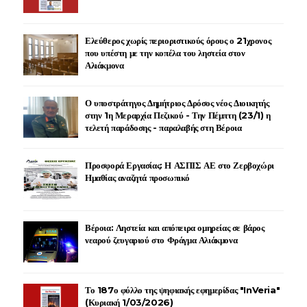
Ελεύθερος χωρίς περιοριστικούς όρους ο 21χρονος
που υπέστη με την κοπέλα του ληστεία στον
Αλιάκμονα
Ο υποστράτηγος Δημήτριος Δρόσος νέος Διοικητής
στην 1η Μεραρχία Πεζικού - Την Πέμπτη (23/1) η
τελετή παράδοσης - παραλαβής στη Βέροια
Προσφορά Εργασίας: Η ΑΣΠΙΣ ΑΕ στο Ζερβοχώρι
Ημαθίας αναζητά προσωπικό
Βέροια: Ληστεία και απόπειρα ομηρείας σε βάρος
νεαρού ζευγαριού στο Φράγμα Αλιάκμονα
Το 187ο φύλλο της ψηφιακής εφημερίδας "InVeria"
(Κυριακή 1/03/2026)