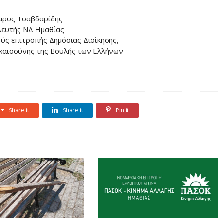
αρος Τσαβδαρίδης
ευτής ΝΔ Ημαθίας
ύς επιτροπής Δημόσιας Διοίκησης,
ικαιοσύνης της Βουλής των Ελλήνων
Share it
Share it
Pin it