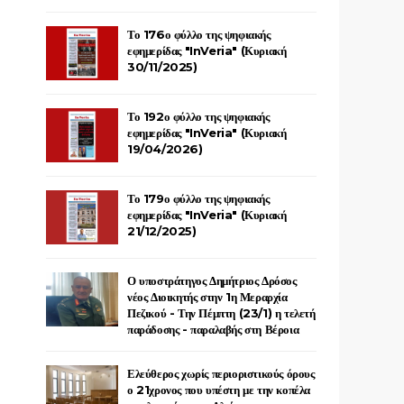
Το 176ο φύλλο της ψηφιακής
εφημερίδας "InVeria" (Κυριακή
30/11/2025)
Το 192ο φύλλο της ψηφιακής
εφημερίδας "InVeria" (Κυριακή
19/04/2026)
Το 179ο φύλλο της ψηφιακής
εφημερίδας "InVeria" (Κυριακή
21/12/2025)
Ο υποστράτηγος Δημήτριος Δρόσος
νέος Διοικητής στην 1η Μεραρχία
Πεζικού - Την Πέμπτη (23/1) η τελετή
παράδοσης - παραλαβής στη Βέροια
Ελεύθερος χωρίς περιοριστικούς όρους
ο 21χρονος που υπέστη με την κοπέλα