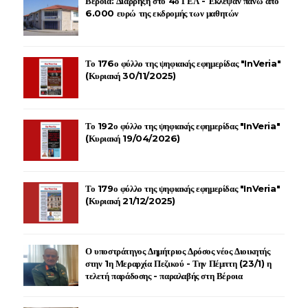
Βέροια: Διάρρηξη στο 4ο ΓΕΛ - Έκλεψαν πάνω από
6.000 ευρώ της εκδρομής των μαθητών
Το 176ο φύλλο της ψηφιακής εφημερίδας "InVeria"
(Κυριακή 30/11/2025)
Το 192ο φύλλο της ψηφιακής εφημερίδας "InVeria"
(Κυριακή 19/04/2026)
Το 179ο φύλλο της ψηφιακής εφημερίδας "InVeria"
(Κυριακή 21/12/2025)
Ο υποστράτηγος Δημήτριος Δρόσος νέος Διοικητής
στην 1η Μεραρχία Πεζικού - Την Πέμπτη (23/1) η
τελετή παράδοσης - παραλαβής στη Βέροια