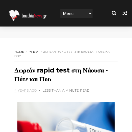
HOME
ΥΓΕΊΑ
ΔΩΡΕΆΝ RAPID TEST ΣΤΗ ΝΆΟΥΣΑ - ΠΌΤΕ ΚΑΙ
ΠΟΥ
Δωρεάν rapid test στη Νάουσα -
Πότε και Που
4 YEARS AGO
LESS THAN A MINUTE
READ