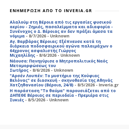
ΕΝΗΜΕΡΩΣΗ ΑΠΟ ΤΟ INVERIA.GR
Αλαλούμ στη Βέροια από τις εργασίες φυσικού
αερίου - Ζημιές, πασαλείμματα και αδιαφορία -
Συνένοχος ο Δ. Βέροιας αν δεν πράξει άμεσα τα
νόμιμα
- 8/7/2026
- Unknown
Αγ. Βαρβάρας Βέροιας: Εξέπνευσε κατά τη
διάρκεια ποδοσφαιρικού αγώνα παλαιμάχων ο
64χρονος ασφαλιστής Γιώργος
Μιχαηλίδης
- 8/6/2026
- Unknown
Νάουσα: Πανηγύρισε ο Μητροπολιτικός Ναός
Μεταμορφώσεως του
Σωτήρος
- 8/6/2026
- Unknown
"Αρσέν Λουπέν: Το μυστήριο της Κούφιας
Βελόνας" σε διασκευή - σκηνοθεσία της Αθηνάς
Χατζηθανασίου (Βέροια, 24/8)
- 8/5/2026
- Inveria.gr
Η παράσταση "Το θαύμα" παρουσιάζεται από το
ΔΗΠΕΘΕ Βέροιας σε περιοδεία - Πρεμιέρα στις
Συκιές
- 8/5/2026
- Unknown