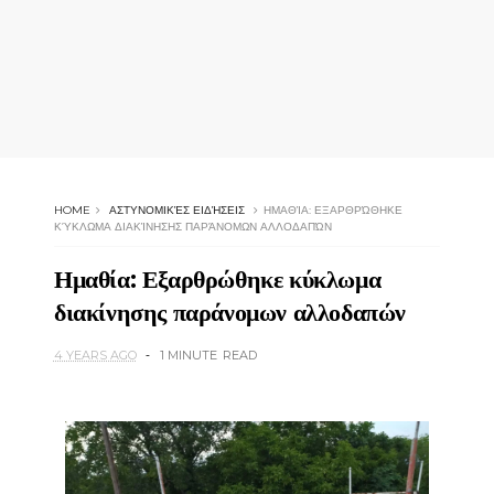
HOME
ΑΣΤΥΝΟΜΙΚΈΣ ΕΙΔΉΣΕΙΣ
ΗΜΑΘΊΑ: ΕΞΑΡΘΡΏΘΗΚΕ
ΚΎΚΛΩΜΑ ΔΙΑΚΊΝΗΣΗΣ ΠΑΡΆΝΟΜΩΝ ΑΛΛΟΔΑΠΏΝ
Ημαθία: Εξαρθρώθηκε κύκλωμα
διακίνησης παράνομων αλλοδαπών
4 YEARS AGO
1 MINUTE
READ