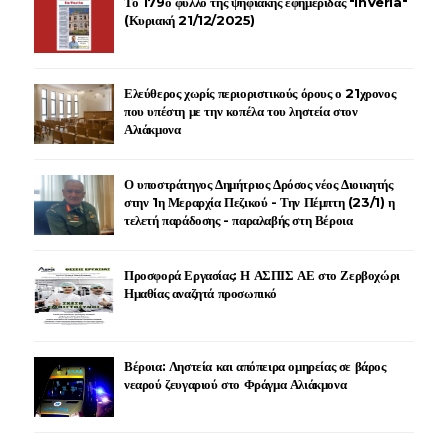
Το 179ο φύλλο της ψηφιακής εφημερίδας "InVeria"
(Κυριακή 21/12/2025)
Ελεύθερος χωρίς περιοριστικούς όρους ο 21χρονος
που υπέστη με την κοπέλα του ληστεία στον
Αλιάκμονα
Ο υποστράτηγος Δημήτριος Δρόσος νέος Διοικητής
στην 1η Μεραρχία Πεζικού - Την Πέμπτη (23/1) η
τελετή παράδοσης - παραλαβής στη Βέροια
Προσφορά Εργασίας: Η ΑΣΠΙΣ ΑΕ στο Ζερβοχώρι
Ημαθίας αναζητά προσωπικό
Βέροια: Ληστεία και απόπειρα ομηρείας σε βάρος
νεαρού ζευγαριού στο Φράγμα Αλιάκμονα