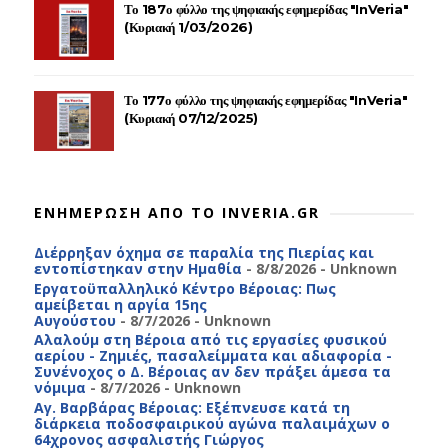
Το 187ο φύλλο της ψηφιακής εφημερίδας "InVeria"
(Κυριακή 1/03/2026)
Το 177ο φύλλο της ψηφιακής εφημερίδας "InVeria"
(Κυριακή 07/12/2025)
ΕΝΗΜΕΡΩΣΗ ΑΠΟ ΤΟ INVERIA.GR
Διέρρηξαν όχημα σε παραλία της Πιερίας και
εντοπίστηκαν στην Ημαθία
- 8/8/2026
- Unknown
Εργατοϋπαλληλικό Κέντρο Βέροιας: Πως
αμείβεται η αργία 15ης
Αυγούστου
- 8/7/2026
- Unknown
Αλαλούμ στη Βέροια από τις εργασίες φυσικού
αερίου - Ζημιές, πασαλείμματα και αδιαφορία -
Συνένοχος ο Δ. Βέροιας αν δεν πράξει άμεσα τα
νόμιμα
- 8/7/2026
- Unknown
Αγ. Βαρβάρας Βέροιας: Εξέπνευσε κατά τη
διάρκεια ποδοσφαιρικού αγώνα παλαιμάχων ο
64χρονος ασφαλιστής Γιώργος