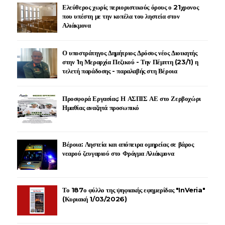
Ελεύθερος χωρίς περιοριστικούς όρους ο 21χρονος
που υπέστη με την κοπέλα του ληστεία στον
Αλιάκμονα
Ο υποστράτηγος Δημήτριος Δρόσος νέος Διοικητής
στην 1η Μεραρχία Πεζικού - Την Πέμπτη (23/1) η
τελετή παράδοσης - παραλαβής στη Βέροια
Προσφορά Εργασίας: Η ΑΣΠΙΣ ΑΕ στο Ζερβοχώρι
Ημαθίας αναζητά προσωπικό
Βέροια: Ληστεία και απόπειρα ομηρείας σε βάρος
νεαρού ζευγαριού στο Φράγμα Αλιάκμονα
Το 187ο φύλλο της ψηφιακής εφημερίδας "InVeria"
(Κυριακή 1/03/2026)