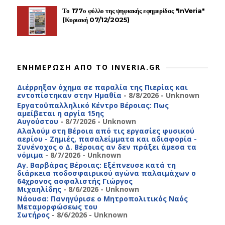
Το 177ο φύλλο της ψηφιακής εφημερίδας "InVeria"
(Κυριακή 07/12/2025)
ΕΝΗΜΕΡΩΣΗ ΑΠΟ ΤΟ INVERIA.GR
Διέρρηξαν όχημα σε παραλία της Πιερίας και
εντοπίστηκαν στην Ημαθία
- 8/8/2026
- Unknown
Εργατοϋπαλληλικό Κέντρο Βέροιας: Πως
αμείβεται η αργία 15ης
Αυγούστου
- 8/7/2026
- Unknown
Αλαλούμ στη Βέροια από τις εργασίες φυσικού
αερίου - Ζημιές, πασαλείμματα και αδιαφορία -
Συνένοχος ο Δ. Βέροιας αν δεν πράξει άμεσα τα
νόμιμα
- 8/7/2026
- Unknown
Αγ. Βαρβάρας Βέροιας: Εξέπνευσε κατά τη
διάρκεια ποδοσφαιρικού αγώνα παλαιμάχων ο
64χρονος ασφαλιστής Γιώργος
Μιχαηλίδης
- 8/6/2026
- Unknown
Νάουσα: Πανηγύρισε ο Μητροπολιτικός Ναός
Μεταμορφώσεως του
Σωτήρος
- 8/6/2026
- Unknown