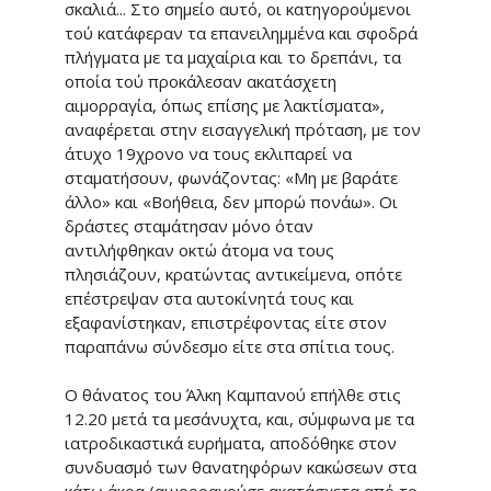
σκαλιά... Στο σημείο αυτό, οι κατηγορούμενοι
τού κατάφεραν τα επανειλημμένα και σφοδρά
πλήγματα με τα μαχαίρια και το δρεπάνι, τα
οποία τού προκάλεσαν ακατάσχετη
αιμορραγία, όπως επίσης με λακτίσματα»,
αναφέρεται στην εισαγγελική πρόταση, με τον
άτυχο 19χρονο να τους εκλιπαρεί να
σταματήσουν, φωνάζοντας: «Μη με βαράτε
άλλο» και «Βοήθεια, δεν μπορώ πονάω». Οι
δράστες σταμάτησαν μόνο όταν
αντιλήφθηκαν οκτώ άτομα να τους
πλησιάζουν, κρατώντας αντικείμενα, οπότε
επέστρεψαν στα αυτοκίνητά τους και
εξαφανίστηκαν, επιστρέφοντας είτε στον
παραπάνω σύνδεσμο είτε στα σπίτια τους.
Ο θάνατος του Άλκη Καμπανού επήλθε στις
12.20 μετά τα μεσάνυχτα, και, σύμφωνα με τα
ιατροδικαστικά ευρήματα, αποδόθηκε στον
συνδυασμό των θανατηφόρων κακώσεων στα
κάτω άκρα (αιμορραγούσε ακατάσχετα από το