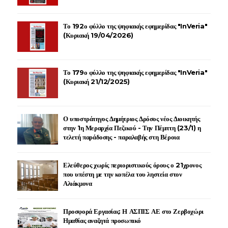
Το 192ο φύλλο της ψηφιακής εφημερίδας "InVeria"
(Κυριακή 19/04/2026)
Το 179ο φύλλο της ψηφιακής εφημερίδας "InVeria"
(Κυριακή 21/12/2025)
Ο υποστράτηγος Δημήτριος Δρόσος νέος Διοικητής
στην 1η Μεραρχία Πεζικού - Την Πέμπτη (23/1) η
τελετή παράδοσης - παραλαβής στη Βέροια
Ελεύθερος χωρίς περιοριστικούς όρους ο 21χρονος
που υπέστη με την κοπέλα του ληστεία στον
Αλιάκμονα
Προσφορά Εργασίας: Η ΑΣΠΙΣ ΑΕ στο Ζερβοχώρι
Ημαθίας αναζητά προσωπικό