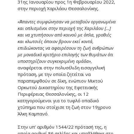
31ης Ιανουαρίου προς 1η Φεβρουαρίου 2022,
στην περιοχή Χαριλάου Θεσσαλονίκης.
«Άπαντες συμφώνησαν να μεταβούν οργανωμένα
και οπλισμένοι στην περιοχή της Χαριλάου [...]
και να χτυπήσουν από κοινού με όπλα, γροθιές
και κλωτσιές όποιον βρουν εκεί κοντά,
επιδιώκοντας να αφαιρέσουν τη ζωή ανθρώπων
με μοναδικό κριτήριο επιλογής των θυμάτων ότι
υποστηρίζουν συγκεκριμένη ομάδα»,
αναφέρεται στην πολυσέλιδη εισαγγελική
πρόταση, με την οποία ζητείται να
παραπεμφθούν σε δίκη, ενώπιον Μικτού
Ορκωτού Δικαστηρίου της Εφετειακής
Περιφέρειας Θεσσαλονίκης, οι 12
κατηγορούμενοι για το τυφλό οπαδικό
χτύπημα που στοίχισε τη ζωή στον 19χρονο
Άλκη Καμπανό.
Στην υπ' αριθμόν 1544/22 πρότασή της, η
οποία αριθμεί 86 σελίδες και υποβλήθηκε στο