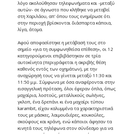
λόγο ακολούθησαν τηλεφωνήματα και -μεταξύ
αυτών- σε άγνωστο που κλήθηκε να μεταβεί
στη Χαριλάου, απ' όπου τους ενημέρωσε ότι
στην περιοχή βρίσκονται διάσπαρτα κάποια,
λίγα, άτομα.
Αφού αποφασίστηκε η μετάβασή τους στο
σημείο «για τη συμφωνηθείσα επίθεση», οι 12
κατηγορούμενοι επιβιβάστηκαν σε τρία
αυτοκίνητα (περιγράφεται η ακριβής θέση
καθενός εντός των οχημάτων), με την
αναχώρησή τους να γίνεται μεταξύ 11:30 και
11:50 μ.μ.. Σύμφωνα με όσα αναφέρονται στην
εισαγγελική πρόταση, όλοι έφεραν όπλα, όπως
μαχαίρια, λοστούς, μεταλλικούς σωλήνες,
γκλοπ, ένα δρεπάνι κι ένα μαχαίρι τύπου
karambit, είχαν καλυμμένα τα χαρακτηριστικά
τους με μάσκες, λαιμουδιέρες, κουκούλες,
σκούφους και κράνη, ενώ κάποιοι άφησαν τα
κινητά τους τηλέφωνα στον σύνδεσμο για να