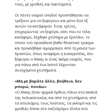
τους, με γροθιές και λακτίσματα.
Οι πέντε νεαροί οπαδοί προσπάθησαν να
τρέξουν για να ξεφύγουν και μόνο δύο εξ
αυτών τα κατάφεραν. Ένας τρίτος,
επιχειρώντας να ξεφύγει, κάτι που εν τέλει
κατάφερε, δέχθηκε χτύπημα με δρεπάνι, το
οποίο τού προκάλεσε βαθύ θλαστικό τραύμα
και προκλήθηκε αιμορραγία. Από τη μανία των
δραστών, όπως αναφέρει η εισαγγελέας, δεν
ξέφυγαν ο Άλκης κι ένας ακόμη νεαρός, που
για πάνω από ένα λεπτό δέχονταν
συνεχόμενα χτυπήματα.
«Μη με βαράτε άλλο, βοήθεια, δεν
μπορώ, πονάω»
«Ο Άλκης ήταν αρχικά όρθιος πάνω στα σκαλιά
της πολυκατοικίας και από τα χτυπήματα, από
τα στειλιάρια, τους λοστούς, τα γκλομπ και τις
γροθιές έπεσε στο πεζοδρόμιο δίπλα στα