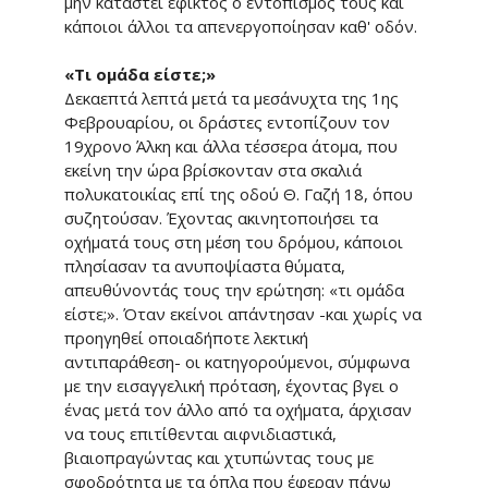
μην καταστεί εφικτός ο εντοπισμός τους και
κάποιοι άλλοι τα απενεργοποίησαν καθ' οδόν.
«Τι ομάδα είστε;»
Δεκαεπτά λεπτά μετά τα μεσάνυχτα της 1ης
Φεβρουαρίου, οι δράστες εντοπίζουν τον
19χρονο Άλκη και άλλα τέσσερα άτομα, που
εκείνη την ώρα βρίσκονταν στα σκαλιά
πολυκατοικίας επί της οδού Θ. Γαζή 18, όπου
συζητούσαν. Έχοντας ακινητοποιήσει τα
οχήματά τους στη μέση του δρόμου, κάποιοι
πλησίασαν τα ανυποψίαστα θύματα,
απευθύνοντάς τους την ερώτηση: «τι ομάδα
είστε;». Όταν εκείνοι απάντησαν -και χωρίς να
προηγηθεί οποιαδήποτε λεκτική
αντιπαράθεση- οι κατηγορούμενοι, σύμφωνα
με την εισαγγελική πρόταση, έχοντας βγει ο
ένας μετά τον άλλο από τα οχήματα, άρχισαν
να τους επιτίθενται αιφνιδιαστικά,
βιαιοπραγώντας και χτυπώντας τους με
σφοδρότητα με τα όπλα που έφεραν πάνω