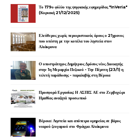
Το 179ο φύλλο της ψηφιακής εφημερίδας "InVeria"
(Κυριακή 21/12/2025)
Ελεύθερος χωρίς περιοριστικούς όρους ο 21χρονος
που υπέστη με την κοπέλα του ληστεία στον
Αλιάκμονα
Ο υποστράτηγος Δημήτριος Δρόσος νέος Διοικητής
στην 1η Μεραρχία Πεζικού - Την Πέμπτη (23/1) η
τελετή παράδοσης - παραλαβής στη Βέροια
Προσφορά Εργασίας: Η ΑΣΠΙΣ ΑΕ στο Ζερβοχώρι
Ημαθίας αναζητά προσωπικό
Βέροια: Ληστεία και απόπειρα ομηρείας σε βάρος
νεαρού ζευγαριού στο Φράγμα Αλιάκμονα