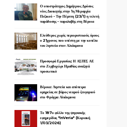
Ο υποστράτηγος Δημήτριος Δρόσος
νέος Διοικητής στην 1η Μεραρχία
Πεζικού - Την Πέμπτη (23/1) η τελετή
παράδοσης - παραλαβής στη Βέροια
Ελεύθερος χωρίς περιοριστικούς όρους
ο 21χρονος που υπέστη με την κοπέλα
του ληστεία στον Αλιάκμονα
Προσφορά Εργασίας: Η ΑΣΠΙΣ ΑΕ
στο Ζερβοχώρι Ημαθίας αναζητά
προσωπικό
Βέροια: Ληστεία και απόπειρα
ομηρείας σε βάρος νεαρού ζευγαριού
στο Φράγμα Αλιάκμονα
Το 187ο φύλλο της ψηφιακής
εφημερίδας "InVeria" (Κυριακή
1/03/2026)