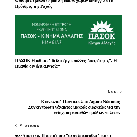
Φαινόμενα βανδαλισμού δημόσιων χώρων καταγγέλλει ο
Πρόεδρος της Ραχιάς
ΠΑΣΟΚ Ημαθίας: "Το ίδιο έργο, πολλές “πατρότητες”. Η
Ημαθία δεν έχει αμνησία"
Next
Κοινωνικό Παντοπωλείο Δήμου Νάουσας:
Συγκέντρωση γάλακτος μακράς διαρκείας για την
ενίσχυση ευπαθών ομάδων πολιτών
Previous
ex-Αιρετικά: Η αρετή του "ευ πολιτεύεσθαι" και οι