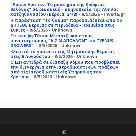
"Αρσέν Λουπέν: Το μυστήριο της Κούφιας
Βελόνας" σε διασκευή - σκηνοθεσία της Αθηνάς
Χατζηθανασίου (Βέροια, 24/8)
- 8/5/2026
- Inveria.gr
Η παράσταση "Το θαύμα" παρουσιάζεται από το
ΔΗΠΕΘΕ Βέροιας σε περιοδεία - Πρεμιέρα στις
Συκιές
- 8/5/2026
- Unknown
Επίσκεψη Τάσου Μπαρτζώκα στους
συνεταιρισμούς "Α.Σ.Ν ΑΠΟΛΛΩΝ" και "VENUS
GROWERS".
- 8/5/2026
- Unknown
Κλειστά τα γραφεία της Μητρόπολης Βεροίας
στις 6 Αυγούστου
- 8/5/2026
- Unknown
Ο ΙΣΗ αντιδρά σε διάταξη νόμου που προβλέπει
την διενέργεια κτηνιατροδικαστικών πράξεων
από τις Ιατροδικαστικές Υπηρεσίες του
Κράτους
- 8/5/2026
- Unknown