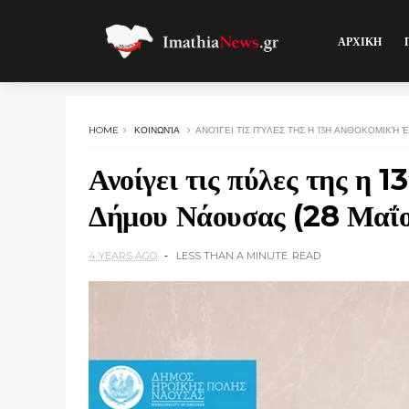
ΑΡΧΙΚΗ
HOME
ΚΟΙΝΩΝΊΑ
ΑΝΟΊΓΕΙ ΤΙΣ ΠΎΛΕΣ ΤΗΣ Η 13Η ΑΝΘΟΚΟΜΙΚΉ ΈΚ
Ανοίγει τις πύλες της η 
Δήμου Νάουσας (28 Μαΐου
4 YEARS AGO
LESS THAN A MINUTE
READ