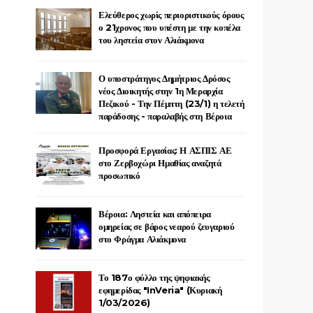
Ελεύθερος χωρίς περιοριστικούς όρους
ο 21χρονος που υπέστη με την κοπέλα
του ληστεία στον Αλιάκμονα
Ο υποστράτηγος Δημήτριος Δρόσος
νέος Διοικητής στην 1η Μεραρχία
Πεζικού - Την Πέμπτη (23/1) η τελετή
παράδοσης - παραλαβής στη Βέροια
Προσφορά Εργασίας: Η ΑΣΠΙΣ ΑΕ
στο Ζερβοχώρι Ημαθίας αναζητά
προσωπικό
Βέροια: Ληστεία και απόπειρα
ομηρείας σε βάρος νεαρού ζευγαριού
στο Φράγμα Αλιάκμονα
Το 187ο φύλλο της ψηφιακής
εφημερίδας "InVeria" (Κυριακή
1/03/2026)