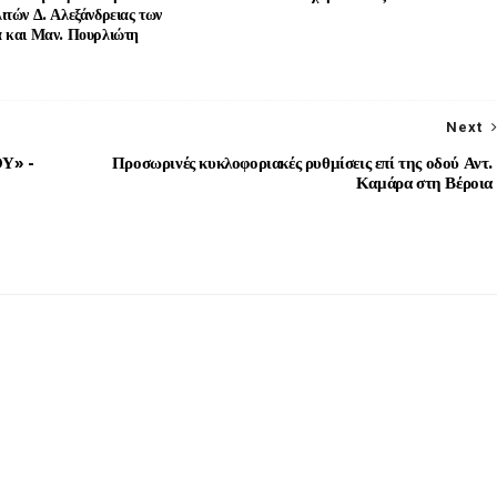
ιτών Δ. Αλεξάνδρειας των
 και Μαν. Πουρλιώτη
Next
Υ» -
Προσωρινές κυκλοφοριακές ρυθμίσεις επί της οδού Αντ.
Καμάρα στη Βέροια