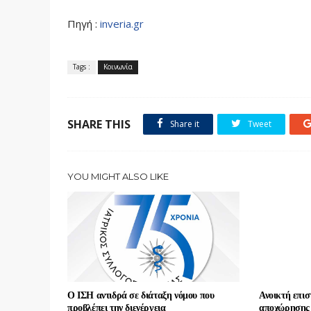
Πηγή :
inveria.gr
Tags :
Κοινωνία
SHARE THIS
Share it
Tweet
YOU MIGHT ALSO LIKE
Ο ΙΣΗ αντιδρά σε διάταξη νόμου που
Ανοικτή επισ
προβλέπει την διενέργεια
αποχώρησης