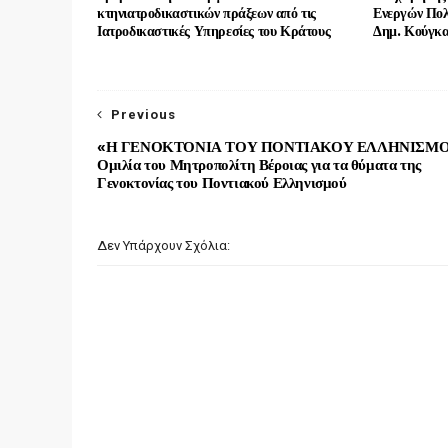
κτηνιατροδικαστικών πράξεων από τις
Ενεργών Πολ
Ιατροδικαστικές Υπηρεσίες του Κράτους
Δημ. Κούγκα
Previous
«Η ΓΕΝΟΚΤΟΝΙΑ ΤΟΥ ΠΟΝΤΙΑΚΟΥ ΕΛΛΗΝΙΣΜΟ
Ομιλία του Μητροπολίτη Βέροιας για τα θύματα της
Γενοκτονίας του Ποντιακού Ελληνισμού
Δεν Υπάρχουν Σχόλια: