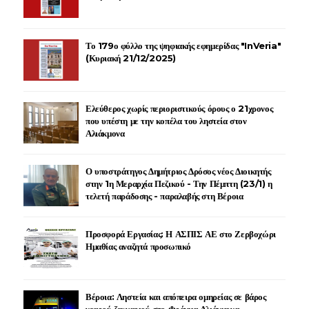
Το 179ο φύλλο της ψηφιακής εφημερίδας "InVeria"
(Κυριακή 21/12/2025)
Ελεύθερος χωρίς περιοριστικούς όρους ο 21χρονος
που υπέστη με την κοπέλα του ληστεία στον
Αλιάκμονα
Ο υποστράτηγος Δημήτριος Δρόσος νέος Διοικητής
στην 1η Μεραρχία Πεζικού - Την Πέμπτη (23/1) η
τελετή παράδοσης - παραλαβής στη Βέροια
Προσφορά Εργασίας: Η ΑΣΠΙΣ ΑΕ στο Ζερβοχώρι
Ημαθίας αναζητά προσωπικό
Βέροια: Ληστεία και απόπειρα ομηρείας σε βάρος
νεαρού ζευγαριού στο Φράγμα Αλιάκμονα