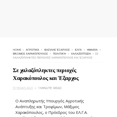
HOME
ΑΓΡΟΤΙΚΆ
ΒΑΣΊΛΗΣ ΈΞΑΡΧΟΣ
ΕΛΓΑ
ΗΜΑΘΊΑ
ΜΆΞΙΜΟΣ ΧΑΡΑΚΌΠΟΥΛΟΣ
ΠΟΛΙΤΙΚΉ
ΧΑΛΑΖΌΠΤΩΣΗ
ΣΕ
ΧΑΛΑΖΌΠΛΗΚΤΕΣ ΠΕΡΙΟΧΈΣ ΧΑΡΑΚΌΠΟΥΛΟΣ ΚΑΙ ΈΞΑΡΧΟΣ
Σε χαλαζόπληκτες περιοχές
Χαρακόπουλος και Έξαρχος
13 YEARS AGO
1 MINUTE
READ
Ο Αναπληρωτής Υπουργός Αγροτικής
Ανάπτυξης και Τροφίμων, Μάξιμος
Χαρακόπουλος, ο Πρόεδρος του ΕΛ.Γ.Α.