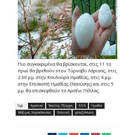
Πιο συγκεκριμένα θα βρίσκονται, στις 11 το
πρωί θα βρεθούν στον Τύρναβο Λάρισας, στις
2.30 μ.μ. στην Κουλούρα Ημαθίας, στις 4 μ.μ.
στην Επισκοπή Ημαθίας (Ναούσης) και στις 5
μ.μ. θα επισκεφθούν το Αρσένι Πέλλας.
Tags :
Αγροτικά
Βασίλης Έξαρχος
ΕΛΓΑ
Ημαθία
Μάξιμος Χαρακόπουλος
Πολιτική
χαλαζόπτωση