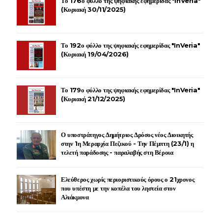
Το 176ο φύλλο της ψηφιακής εφημερίδας "InVeria"
(Κυριακή 30/11/2025)
Το 192ο φύλλο της ψηφιακής εφημερίδας "InVeria"
(Κυριακή 19/04/2026)
Το 179ο φύλλο της ψηφιακής εφημερίδας "InVeria"
(Κυριακή 21/12/2025)
Ο υποστράτηγος Δημήτριος Δρόσος νέος Διοικητής
στην 1η Μεραρχία Πεζικού - Την Πέμπτη (23/1) η
τελετή παράδοσης - παραλαβής στη Βέροια
Ελεύθερος χωρίς περιοριστικούς όρους ο 21χρονος
που υπέστη με την κοπέλα του ληστεία στον
Αλιάκμονα