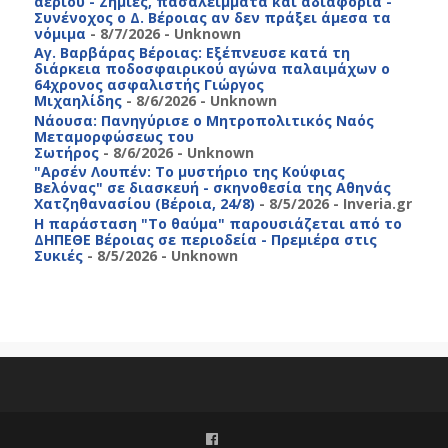
αερίου - Ζημιές, πασαλείμματα και αδιαφορία -
Συνένοχος ο Δ. Βέροιας αν δεν πράξει άμεσα τα
νόμιμα
- 8/7/2026
- Unknown
Αγ. Βαρβάρας Βέροιας: Εξέπνευσε κατά τη
διάρκεια ποδοσφαιρικού αγώνα παλαιμάχων ο
64χρονος ασφαλιστής Γιώργος
Μιχαηλίδης
- 8/6/2026
- Unknown
Νάουσα: Πανηγύρισε ο Μητροπολιτικός Ναός
Μεταμορφώσεως του
Σωτήρος
- 8/6/2026
- Unknown
"Αρσέν Λουπέν: Το μυστήριο της Κούφιας
Βελόνας" σε διασκευή - σκηνοθεσία της Αθηνάς
Χατζηθανασίου (Βέροια, 24/8)
- 8/5/2026
- Inveria.gr
Η παράσταση "Το θαύμα" παρουσιάζεται από το
ΔΗΠΕΘΕ Βέροιας σε περιοδεία - Πρεμιέρα στις
Συκιές
- 8/5/2026
- Unknown